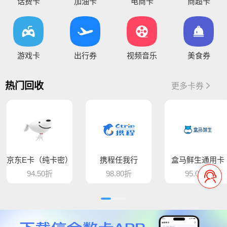
您好，平台新增京东E卡兑换码，产品代码334, 费率97%，销卡较快，欢迎提交！
话费卡
加油卡
电商卡
商超卡
您好，通兑一卡通临时维护，麻烦暂停提交订单，恢复通知！
你好，因系统维护升级，骏卡长虹卡 汇元盛游卡 骏卡话通卡 汇元一卡通（易通卡） 汇元一卡通（商通卡）汇元易达卡 汇元通品卡 百商一卡通
游戏卡
出行券
视频音乐
美食券
将于15:30维护，恢复待通知
您好，目前银行卡提现暂时维护，恢复待通知，给您带
热门回收
更多卡券
您好，平台新增步步高超市卡，产品代码235，折扣93%，万通金券，产品代码337，折扣86% 欢迎大家前来提交
骆驼e卡已恢复 ， 欢迎提交订单
您好，平台新增麦当劳礼品卡 ，产品代码613，折扣89%， 猫眼通兑券，产品代码406，折扣85% 欢迎大家前来提交
京东E卡（纯卡密）
携程任我行
盒马鲜生通用卡
平台新增百商一卡通，销卡较快，欢迎提交！
94.50折
98.80折
95.00折
您好 平台新增中百提货券 骏卡益汇卡 骏卡随心卡 欢迎大家前来提交
您好，肯德基现在是秒处理，欢迎大家来提交