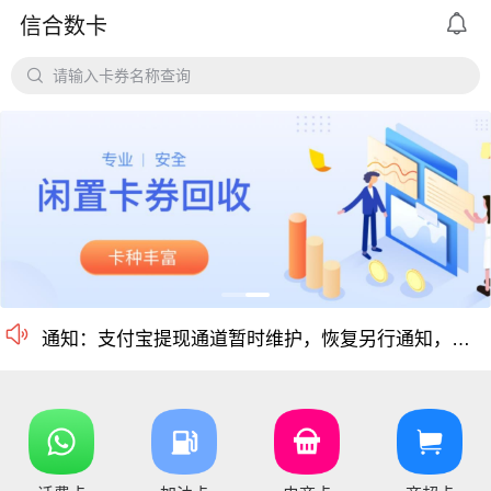

信合数卡
尊敬的用户： 个人用户实名认证后每天可提现额度为20万，感谢

请输入卡券名称查询
平台对京东e卡、携程任我行长期有大量需求，欢迎有各类有相关资源的个人和企业长期合作。
价格公道、稳定需求，长期回收京东E卡、携程卡。
京东E卡500面值以上寄售回收价格上调至965折
电商卡如京东卡、
沃尔玛、盒马卡、瑞祥卡、天猫卡、苏宁、携程等等
仅支持合法合规的正规卡合作，您可以直接在平台搜
尊敬的信合用户您好：目前银行卡，支付宝提现已恢复正常 ，欢迎提卡

通知：支付宝提现通道暂时维护，恢复另行通知，带来的不便敬请谅解！
信合长期大量回收各类礼品卡、游戏点卡、话费卡、
您好，京东E卡（卡号卡密）及京东E卡（纯卡密）50-5000面值卡已维护 ，请贵司及时做好调整 ，恢复待通知
您好，元祖卡和元祖提货券恢复正常核销，可以正常提卡