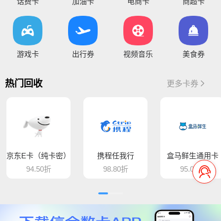
话费卡
加油卡
电商卡
商超卡
您好，通兑一卡通临时维护，麻烦暂停提交订单，恢复通知！
你好，因系统维护升级，骏卡长虹卡 汇元盛游卡 骏卡话通卡 汇元一卡通（易通卡） 汇元一卡通（商通卡）汇元易达卡 汇元通品卡 百商一卡通
将于15:30维护，恢复待通知
您好，目前银行卡提现暂时维护，恢复待通知，给您带
游戏卡
出行券
视频音乐
美食券
您好，平台新增步步高超市卡，产品代码235，折扣93%，万通金券，产品代码337，折扣86% 欢迎大家前来提交
热门回收
更多卡券
骆驼e卡已恢复 ， 欢迎提交订单
您好，平台新增麦当劳礼品卡 ，产品代码613，折扣89%， 猫眼通兑券，产品代码406，折扣85% 欢迎大家前来提交
平台新增百商一卡通，销卡较快，欢迎提交！
京东E卡（纯卡密）
携程任我行
盒马鲜生通用卡
您好 平台新增中百提货券 骏卡益汇卡 骏卡随心卡 欢迎大家前来提交
94.50折
98.80折
95.00折
您好，肯德基现在是秒处理，欢迎大家来提交
平台新增汇元超礼卡、汇元通品卡、骏卡顺景卡、智选一卡通、销卡较快，欢迎提交！