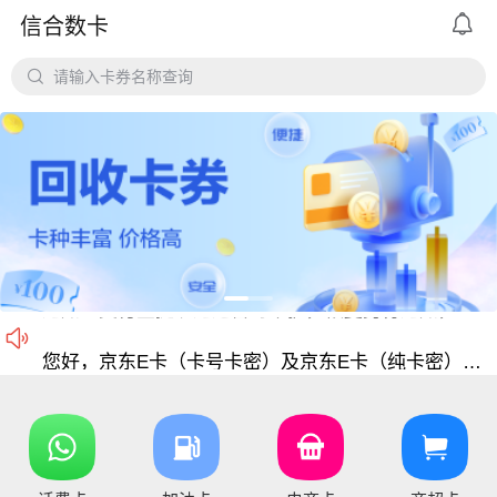

信合数卡
平台对京东e卡、携程任我行长期有大量需求，欢迎有各类有相关资源的个人和企业长期合作。

请输入卡券名称查询
价格公道、稳定需求，长期回收京东E卡、携程卡。
京东E卡500面值以上寄售回收价格上调至965折
电商卡如京东卡、
沃尔玛、盒马卡、瑞祥卡、天猫卡、苏宁、携程等等
仅支持合法合规的正规卡合作，您可以直接在平台搜
尊敬的信合用户您好：目前银行卡，支付宝提现已恢复正常 ，欢迎提卡
通知：支付宝提现通道暂时维护，恢复另行通知，带来的不便敬请谅解！

信合长期大量回收各类礼品卡、游戏点卡、话费卡、
您好，京东E卡（卡号卡密）及京东E卡（纯卡密）50-5000面值卡已维护 ，请贵司及时做好调整 ，恢复待通知
您好，元祖卡和元祖提货券恢复正常核销，可以正常提卡
您好，平台新增京东E卡兑换码，产品代码334, 费率97%，销卡较快，欢迎提交！