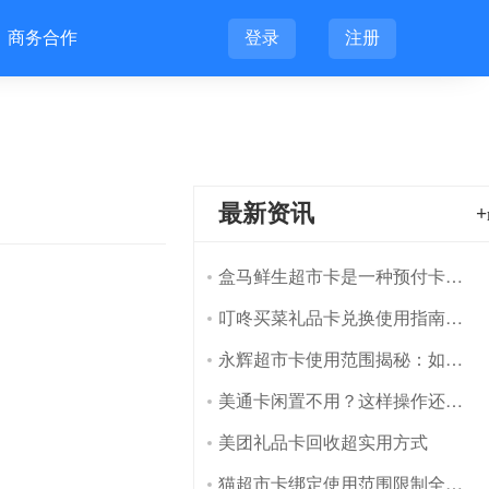
登录
注册
商务合作
最新资讯
+
盒马鲜生超市卡是一种预付卡，每张卡都具有固定的面值数额，有一定的现金价值，可以在购买商品时抵扣现金使用。
叮咚买菜礼品卡兑换使用指南：流程+注意事项全解析
永辉超市卡使用范围揭秘：如何充分利用与回收省钱
美通卡闲置不用？这样操作还能回点血！
美团礼品卡回收超实用方式
猫超市卡绑定使用范围限制全解析：这些细节你必须知道！