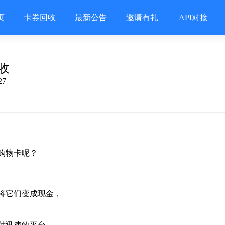
页
卡券回收
最新公告
邀请有礼
API对接
收
27
购物卡呢？
将它们变成现金，