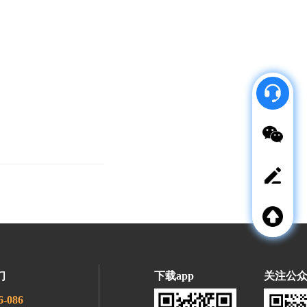
服
请
使
用
微
信
扫
一
扫
咨
询
立即联系
客服
商
微信
务
合
意见
作
反馈
请
使
返回
用
顶部
微
信
们
下载app
关注公
扫
一
6-086
扫