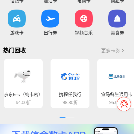
您好，通兑一卡通临时维护，麻烦暂停提交订单，恢复通知！
话费卡
加油卡
电商卡
商超卡
你好，因系统维护升级，骏卡长虹卡 汇元盛游卡 骏卡话通卡 汇元一卡通（易通卡） 汇元一卡通（商通卡）汇元易达卡 汇元通品卡 百商一卡通
将于15:30维护，恢复待通知
您好，目前银行卡提现暂时维护，恢复待通知，给您带
游戏卡
出行券
视频音乐
美食券
您好，平台新增步步高超市卡，产品代码235，折扣93%，万通金券，产品代码337，折扣86% 欢迎大家前来提交
热门回收
更多卡券
骆驼e卡已恢复 ， 欢迎提交订单
您好，平台新增麦当劳礼品卡 ，产品代码613，折扣89%， 猫眼通兑券，产品代码406，折扣85% 欢迎大家前来提交
平台新增百商一卡通，销卡较快，欢迎提交！
京东E卡（纯卡密）
携程任我行
盒马鲜生通用卡
您好 平台新增中百提货券 骏卡益汇卡 骏卡随心卡 欢迎大家前来提交
94.00折
98.80折
95.00折
您好，肯德基现在是秒处理，欢迎大家来提交
平台新增汇元超礼卡、汇元通品卡、骏卡顺景卡、智选一卡通、销卡较快，欢迎提交！