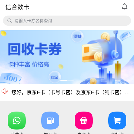

信合数卡
平台对京东e卡、携程任我行长期有大量需求，欢迎有各类有相关资源的个人和企业长期合作。

请输入卡券名称查询
价格公道、稳定需求，长期回收京东E卡、携程卡。
京东E卡500面值以上寄售回收价格上调至965折
电商卡如京东卡、
沃尔玛、盒马卡、瑞祥卡、天猫卡、苏宁、携程等等
仅支持合法合规的正规卡合作，您可以直接在平台搜
尊敬的信合用户您好：目前银行卡，支付宝提现已恢复正常 ，欢迎提卡
通知：支付宝提现通道暂时维护，恢复另行通知，带来的不便敬请谅解！

信合长期大量回收各类礼品卡、游戏点卡、话费卡、
您好，京东E卡（卡号卡密）及京东E卡（纯卡密）50-5000面值卡已维护 ，请贵司及时做好调整 ，恢复待通知
您好，元祖卡和元祖提货券恢复正常核销，可以正常提卡
您好，平台新增京东E卡兑换码，产品代码334, 费率97%，销卡较快，欢迎提交！