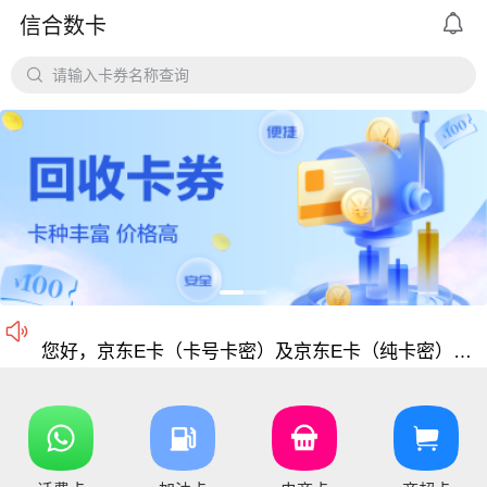

信合数卡
平台对京东e卡、携程任我行长期有大量需求，欢迎有各类有相关资源的个人和企业长期合作。

请输入卡券名称查询
价格公道、稳定需求，长期回收京东E卡、携程卡。
京东E卡500面值以上寄售回收价格上调至965折
电商卡如京东卡、
沃尔玛、盒马卡、瑞祥卡、天猫卡、苏宁、携程等等
仅支持合法合规的正规卡合作，您可以直接在平台搜
尊敬的信合用户您好：目前银行卡，支付宝提现已恢复正常 ，欢迎提卡
通知：支付宝提现通道暂时维护，恢复另行通知，带来的不便敬请谅解！

信合长期大量回收各类礼品卡、游戏点卡、话费卡、
您好，京东E卡（卡号卡密）及京东E卡（纯卡密）50-5000面值卡已维护 ，请贵司及时做好调整 ，恢复待通知
您好，元祖卡和元祖提货券恢复正常核销，可以正常提卡
您好，平台新增京东E卡兑换码，产品代码334, 费率97%，销卡较快，欢迎提交！