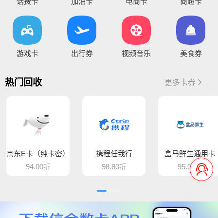
话费卡
加油卡
电商卡
商超卡
您好，通兑一卡通临时维护，麻烦暂停提交订单，恢复通知！
你好，因系统维护升级，骏卡长虹卡 汇元盛游卡 骏卡话通卡 汇元一卡通（易通卡） 汇元一卡通（商通卡）汇元易达卡 汇元通品卡 百商一卡通
将于15:30维护，恢复待通知
您好，目前银行卡提现暂时维护，恢复待通知，给您带
游戏卡
出行券
视频音乐
美食券
您好，平台新增步步高超市卡，产品代码235，折扣93%，万通金券，产品代码337，折扣86% 欢迎大家前来提交
热门回收
更多卡券
骆驼e卡已恢复 ， 欢迎提交订单
您好，平台新增麦当劳礼品卡 ，产品代码613，折扣89%， 猫眼通兑券，产品代码406，折扣85% 欢迎大家前来提交
平台新增百商一卡通，销卡较快，欢迎提交！
京东E卡（纯卡密）
携程任我行
盒马鲜生通用卡
您好 平台新增中百提货券 骏卡益汇卡 骏卡随心卡 欢迎大家前来提交
94.00折
98.80折
95.00折
您好，肯德基现在是秒处理，欢迎大家来提交
平台新增汇元超礼卡、汇元通品卡、骏卡顺景卡、智选一卡通、销卡较快，欢迎提交！