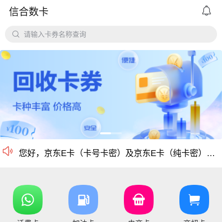

信合数卡
平台对京东e卡、携程任我行长期有大量需求，欢迎有各类有相关资源的个人和企业长期合作。

请输入卡券名称查询
价格公道、稳定需求，长期回收京东E卡、携程卡。
京东E卡500面值以上寄售回收价格上调至965折
电商卡如京东卡、
沃尔玛、盒马卡、瑞祥卡、天猫卡、苏宁、携程等等
仅支持合法合规的正规卡合作，您可以直接在平台搜
尊敬的信合用户您好：目前银行卡，支付宝提现已恢复正常 ，欢迎提卡
通知：支付宝提现通道暂时维护，恢复另行通知，带来的不便敬请谅解！

信合长期大量回收各类礼品卡、游戏点卡、话费卡、
您好，京东E卡（卡号卡密）及京东E卡（纯卡密）50-5000面值卡已维护 ，请贵司及时做好调整 ，恢复待通知
您好，元祖卡和元祖提货券恢复正常核销，可以正常提卡
您好，平台新增京东E卡兑换码，产品代码334, 费率97%，销卡较快，欢迎提交！