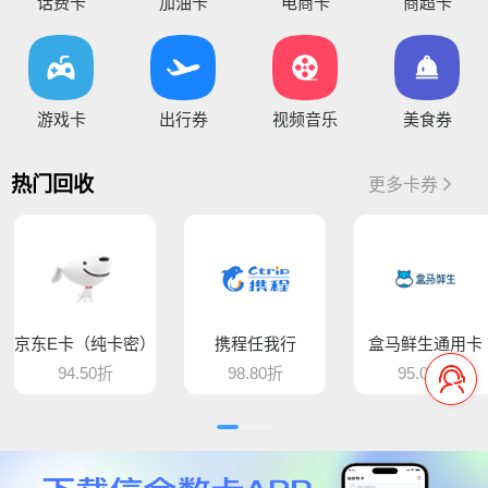
您好，通兑一卡通临时维护，麻烦暂停提交订单，恢复通知！
话费卡
加油卡
电商卡
商超卡
你好，因系统维护升级，骏卡长虹卡 汇元盛游卡 骏卡话通卡 汇元一卡通（易通卡） 汇元一卡通（商通卡）汇元易达卡 汇元通品卡 百商一卡通
将于15:30维护，恢复待通知
您好，目前银行卡提现暂时维护，恢复待通知，给您带
游戏卡
出行券
视频音乐
美食券
您好，平台新增步步高超市卡，产品代码235，折扣93%，万通金券，产品代码337，折扣86% 欢迎大家前来提交
热门回收
更多卡券
骆驼e卡已恢复 ， 欢迎提交订单
您好，平台新增麦当劳礼品卡 ，产品代码613，折扣89%， 猫眼通兑券，产品代码406，折扣85% 欢迎大家前来提交
平台新增百商一卡通，销卡较快，欢迎提交！
京东E卡（纯卡密）
携程任我行
盒马鲜生通用卡
您好 平台新增中百提货券 骏卡益汇卡 骏卡随心卡 欢迎大家前来提交
94.50折
98.80折
95.00折
您好，肯德基现在是秒处理，欢迎大家来提交
平台新增汇元超礼卡、汇元通品卡、骏卡顺景卡、智选一卡通、销卡较快，欢迎提交！