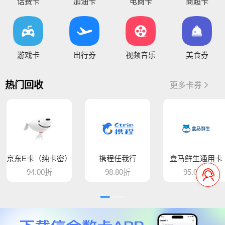
您好，通兑一卡通临时维护，麻烦暂停提交订单，恢复通知！
话费卡
加油卡
电商卡
商超卡
你好，因系统维护升级，骏卡长虹卡 汇元盛游卡 骏卡话通卡 汇元一卡通（易通卡） 汇元一卡通（商通卡）汇元易达卡 汇元通品卡 百商一卡通
将于15:30维护，恢复待通知
您好，目前银行卡提现暂时维护，恢复待通知，给您带
游戏卡
出行券
视频音乐
美食券
您好，平台新增步步高超市卡，产品代码235，折扣93%，万通金券，产品代码337，折扣86% 欢迎大家前来提交
热门回收
更多卡券
骆驼e卡已恢复 ， 欢迎提交订单
您好，平台新增麦当劳礼品卡 ，产品代码613，折扣89%， 猫眼通兑券，产品代码406，折扣85% 欢迎大家前来提交
平台新增百商一卡通，销卡较快，欢迎提交！
京东E卡（纯卡密）
携程任我行
盒马鲜生通用卡
您好 平台新增中百提货券 骏卡益汇卡 骏卡随心卡 欢迎大家前来提交
94.00折
98.80折
95.00折
您好，肯德基现在是秒处理，欢迎大家来提交
平台新增汇元超礼卡、汇元通品卡、骏卡顺景卡、智选一卡通、销卡较快，欢迎提交！