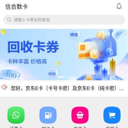

信合数卡
平台对京东e卡、携程任我行长期有大量需求，欢迎有各类有相关资源的个人和企业长期合作。

请输入卡券名称查询
价格公道、稳定需求，长期回收京东E卡、携程卡。
京东E卡500面值以上寄售回收价格上调至965折
电商卡如京东卡、
沃尔玛、盒马卡、瑞祥卡、天猫卡、苏宁、携程等等
仅支持合法合规的正规卡合作，您可以直接在平台搜
尊敬的信合用户您好：目前银行卡，支付宝提现已恢复正常 ，欢迎提卡
通知：支付宝提现通道暂时维护，恢复另行通知，带来的不便敬请谅解！

信合长期大量回收各类礼品卡、游戏点卡、话费卡、
您好，京东E卡（卡号卡密）及京东E卡（纯卡密）50-5000面值卡已维护 ，请贵司及时做好调整 ，恢复待通知
您好，元祖卡和元祖提货券恢复正常核销，可以正常提卡
您好，平台新增京东E卡兑换码，产品代码334, 费率97%，销卡较快，欢迎提交！