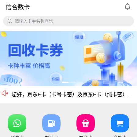

信合数卡
平台对京东e卡、携程任我行长期有大量需求，欢迎有各类有相关资源的个人和企业长期合作。

请输入卡券名称查询
价格公道、稳定需求，长期回收京东E卡、携程卡。
京东E卡500面值以上寄售回收价格上调至965折
电商卡如京东卡、
沃尔玛、盒马卡、瑞祥卡、天猫卡、苏宁、携程等等
仅支持合法合规的正规卡合作，您可以直接在平台搜
尊敬的信合用户您好：目前银行卡，支付宝提现已恢复正常 ，欢迎提卡
通知：支付宝提现通道暂时维护，恢复另行通知，带来的不便敬请谅解！

信合长期大量回收各类礼品卡、游戏点卡、话费卡、
您好，京东E卡（卡号卡密）及京东E卡（纯卡密）50-5000面值卡已维护 ，请贵司及时做好调整 ，恢复待通知
您好，元祖卡和元祖提货券恢复正常核销，可以正常提卡
您好，平台新增京东E卡兑换码，产品代码334, 费率97%，销卡较快，欢迎提交！