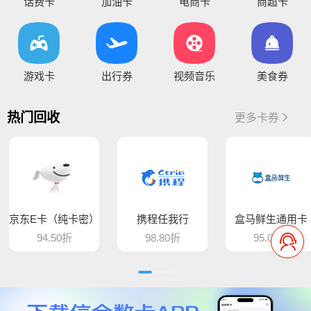
您好，通兑一卡通临时维护，麻烦暂停提交订单，恢复通知！
话费卡
加油卡
电商卡
商超卡
你好，因系统维护升级，骏卡长虹卡 汇元盛游卡 骏卡话通卡 汇元一卡通（易通卡） 汇元一卡通（商通卡）汇元易达卡 汇元通品卡 百商一卡通
将于15:30维护，恢复待通知
您好，目前银行卡提现暂时维护，恢复待通知，给您带
游戏卡
出行券
视频音乐
美食券
您好，平台新增步步高超市卡，产品代码235，折扣93%，万通金券，产品代码337，折扣86% 欢迎大家前来提交
热门回收
更多卡券
骆驼e卡已恢复 ， 欢迎提交订单
您好，平台新增麦当劳礼品卡 ，产品代码613，折扣89%， 猫眼通兑券，产品代码406，折扣85% 欢迎大家前来提交
平台新增百商一卡通，销卡较快，欢迎提交！
京东E卡（纯卡密）
携程任我行
盒马鲜生通用卡
您好 平台新增中百提货券 骏卡益汇卡 骏卡随心卡 欢迎大家前来提交
94.50折
98.80折
95.00折
您好，肯德基现在是秒处理，欢迎大家来提交
平台新增汇元超礼卡、汇元通品卡、骏卡顺景卡、智选一卡通、销卡较快，欢迎提交！