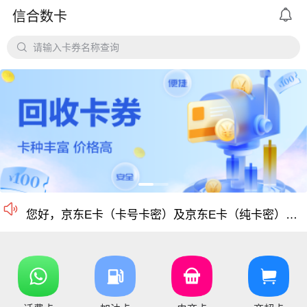

信合数卡
平台对京东e卡、携程任我行长期有大量需求，欢迎有各类有相关资源的个人和企业长期合作。

请输入卡券名称查询
价格公道、稳定需求，长期回收京东E卡、携程卡。
京东E卡500面值以上寄售回收价格上调至965折
电商卡如京东卡、
沃尔玛、盒马卡、瑞祥卡、天猫卡、苏宁、携程等等
仅支持合法合规的正规卡合作，您可以直接在平台搜
尊敬的信合用户您好：目前银行卡，支付宝提现已恢复正常 ，欢迎提卡
通知：支付宝提现通道暂时维护，恢复另行通知，带来的不便敬请谅解！

信合长期大量回收各类礼品卡、游戏点卡、话费卡、
您好，京东E卡（卡号卡密）及京东E卡（纯卡密）50-5000面值卡已维护 ，请贵司及时做好调整 ，恢复待通知
您好，元祖卡和元祖提货券恢复正常核销，可以正常提卡
您好，平台新增京东E卡兑换码，产品代码334, 费率97%，销卡较快，欢迎提交！