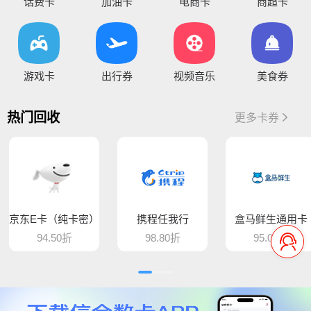
话费卡
加油卡
电商卡
商超卡
您好，通兑一卡通临时维护，麻烦暂停提交订单，恢复通知！
你好，因系统维护升级，骏卡长虹卡 汇元盛游卡 骏卡话通卡 汇元一卡通（易通卡） 汇元一卡通（商通卡）汇元易达卡 汇元通品卡 百商一卡通
将于15:30维护，恢复待通知
您好，目前银行卡提现暂时维护，恢复待通知，给您带
游戏卡
出行券
视频音乐
美食券
您好，平台新增步步高超市卡，产品代码235，折扣93%，万通金券，产品代码337，折扣86% 欢迎大家前来提交
热门回收
更多卡券
骆驼e卡已恢复 ， 欢迎提交订单
您好，平台新增麦当劳礼品卡 ，产品代码613，折扣89%， 猫眼通兑券，产品代码406，折扣85% 欢迎大家前来提交
平台新增百商一卡通，销卡较快，欢迎提交！
京东E卡（纯卡密）
携程任我行
盒马鲜生通用卡
您好 平台新增中百提货券 骏卡益汇卡 骏卡随心卡 欢迎大家前来提交
94.50折
98.80折
95.00折
您好，肯德基现在是秒处理，欢迎大家来提交
平台新增汇元超礼卡、汇元通品卡、骏卡顺景卡、智选一卡通、销卡较快，欢迎提交！