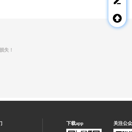
微信
务
合
意见
作
反馈
请
使
返回
用
顶部
微
信
扫
损失！
一
扫
咨
询
立即联系
们
下载app
关注公