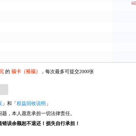
6
元
的
福卡（裕福）
，每次最多可提交2000张
议
」和「
权益回收说明
」
问题，本人愿意承担一切法律责任。
值错误余额恕不退还！损失自行承担！