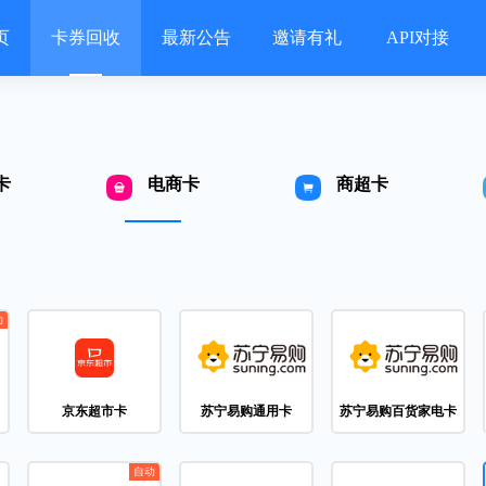
页
卡券回收
最新公告
邀请有礼
API对接
卡
电商卡
商超卡
京东超市卡
苏宁易购通用卡
苏宁易购百货家电卡