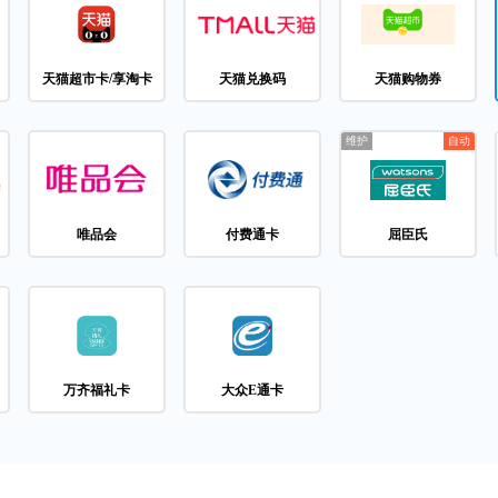
天猫超市卡/享淘卡
天猫兑换码
天猫购物券
唯品会
付费通卡
屈臣氏
万齐福礼卡
大众E通卡