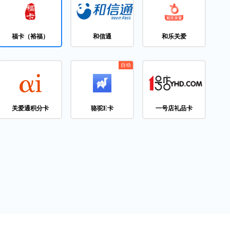
福卡（裕福）
和信通
和乐关爱
关爱通积分卡
骆驼E卡
一号店礼品卡