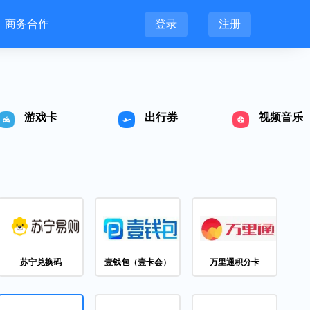
登录
注册
商务合作
游戏卡
出行券
视频音乐
苏宁兑换码
壹钱包（壹卡会）
万里通积分卡