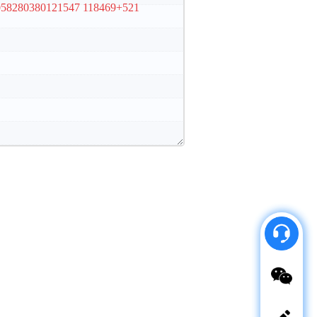
058280380121547 118469+521
微
信
客
服
请
使
用
微
信
扫
一
扫
咨
询
立即联系
客服
商