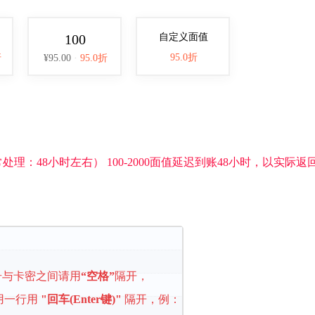
100
自定义面值
95.0折
折
¥95.00
·
95.0折
：48小时左右） 100-2000面值延迟到账48小时，以实际返
号与卡密之间请用
“空格”
隔开，
用一行用
"回车(Enter键)"
隔开，例：