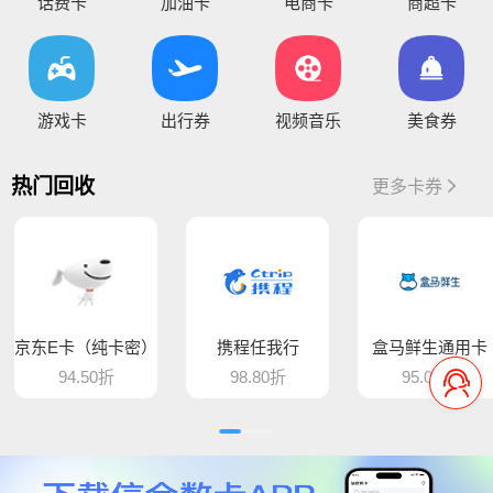
您好，通兑一卡通临时维护，麻烦暂停提交订单，恢复通知！
话费卡
加油卡
电商卡
商超卡
你好，因系统维护升级，骏卡长虹卡 汇元盛游卡 骏卡话通卡 汇元一卡通（易通卡） 汇元一卡通（商通卡）汇元易达卡 汇元通品卡 百商一卡通
将于15:30维护，恢复待通知
您好，目前银行卡提现暂时维护，恢复待通知，给您带
游戏卡
出行券
视频音乐
美食券
您好，平台新增步步高超市卡，产品代码235，折扣93%，万通金券，产品代码337，折扣86% 欢迎大家前来提交
热门回收
更多卡券
骆驼e卡已恢复 ， 欢迎提交订单
您好，平台新增麦当劳礼品卡 ，产品代码613，折扣89%， 猫眼通兑券，产品代码406，折扣85% 欢迎大家前来提交
平台新增百商一卡通，销卡较快，欢迎提交！
京东E卡（纯卡密）
携程任我行
盒马鲜生通用卡
您好 平台新增中百提货券 骏卡益汇卡 骏卡随心卡 欢迎大家前来提交
94.50折
98.80折
95.00折
您好，肯德基现在是秒处理，欢迎大家来提交
平台新增汇元超礼卡、汇元通品卡、骏卡顺景卡、智选一卡通、销卡较快，欢迎提交！