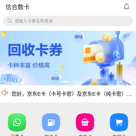

信合数卡
平台对京东e卡、携程任我行长期有大量需求，欢迎有各类有相关资源的个人和企业长期合作。

请输入卡券名称查询
价格公道、稳定需求，长期回收京东E卡、携程卡。
京东E卡500面值以上寄售回收价格上调至965折
电商卡如京东卡、
沃尔玛、盒马卡、瑞祥卡、天猫卡、苏宁、携程等等
仅支持合法合规的正规卡合作，您可以直接在平台搜
尊敬的信合用户您好：目前银行卡，支付宝提现已恢复正常 ，欢迎提卡
通知：支付宝提现通道暂时维护，恢复另行通知，带来的不便敬请谅解！

信合长期大量回收各类礼品卡、游戏点卡、话费卡、
您好，京东E卡（卡号卡密）及京东E卡（纯卡密）50-5000面值卡已维护 ，请贵司及时做好调整 ，恢复待通知
您好，元祖卡和元祖提货券恢复正常核销，可以正常提卡
您好，平台新增京东E卡兑换码，产品代码334, 费率97%，销卡较快，欢迎提交！