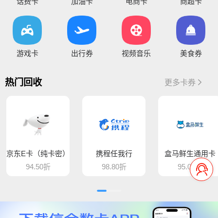
话费卡
加油卡
电商卡
商超卡
你好，因系统维护升级，骏卡长虹卡 汇元盛游卡 骏卡话通卡 汇元一卡通（易通卡） 汇元一卡通（商通卡）汇元易达卡 汇元通品卡 百商一卡通
将于15:30维护，恢复待通知
您好，目前银行卡提现暂时维护，恢复待通知，给您带
游戏卡
出行券
视频音乐
美食券
您好，平台新增步步高超市卡，产品代码235，折扣93%，万通金券，产品代码337，折扣86% 欢迎大家前来提交
骆驼e卡已恢复 ， 欢迎提交订单
热门回收
更多卡券
您好，平台新增麦当劳礼品卡 ，产品代码613，折扣89%， 猫眼通兑券，产品代码406，折扣85% 欢迎大家前来提交
平台新增百商一卡通，销卡较快，欢迎提交！
您好 平台新增中百提货券 骏卡益汇卡 骏卡随心卡 欢迎大家前来提交
京东E卡（纯卡密）
携程任我行
盒马鲜生通用卡
94.50折
98.80折
95.00折
您好，肯德基现在是秒处理，欢迎大家来提交
平台新增汇元超礼卡、汇元通品卡、骏卡顺景卡、智选一卡通、销卡较快，欢迎提交！