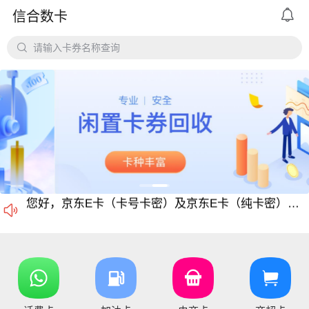
平台对京东e卡、携程任我行长期有大量需求，欢迎有各类有相关资源的个人和企业长期合作。

信合数卡

请输入卡券名称查询
价格公道、稳定需求，长期回收京东E卡、携程卡。
京东E卡500面值以上寄售回收价格上调至965折
电商卡如京东卡、
沃尔玛、盒马卡、瑞祥卡、天猫卡、苏宁、携程等等
仅支持合法合规的正规卡合作，您可以直接在平台搜
尊敬的信合用户您好：目前银行卡，支付宝提现已恢复正常 ，欢迎提卡
通知：支付宝提现通道暂时维护，恢复另行通知，带来的不便敬请谅解！
信合长期大量回收各类礼品卡、游戏点卡、话费卡、
您好，京东E卡（卡号卡密）及京东E卡（纯卡密）50-5000面值卡已维护 ，请贵司及时做好调整 ，恢复待通知

您好，元祖卡和元祖提货券恢复正常核销，可以正常提卡
您好，平台新增京东E卡兑换码，产品代码334, 费率97%，销卡较快，欢迎提交！
您好，通兑一卡通临时维护，麻烦暂停提交订单，恢复通知！