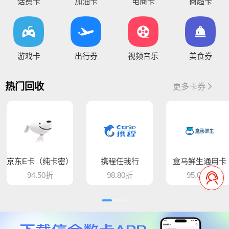
你好，因系统维护升级，骏卡长虹卡 汇元盛游卡 骏卡话通卡 汇元一卡通（易通卡） 汇元一卡通（商通卡）汇元易达卡 汇元通品卡 百商一卡通
话费卡
加油卡
电商卡
商超卡
将于15:30维护，恢复待通知
您好，目前银行卡提现暂时维护，恢复待通知，给您带
您好，平台新增步步高超市卡，产品代码235，折扣93%，万通金券，产品代码337，折扣86% 欢迎大家前来提交
游戏卡
出行券
视频音乐
美食券
骆驼e卡已恢复 ， 欢迎提交订单
热门回收
更多卡券
您好，平台新增麦当劳礼品卡 ，产品代码613，折扣89%， 猫眼通兑券，产品代码406，折扣85% 欢迎大家前来提交
平台新增百商一卡通，销卡较快，欢迎提交！
您好 平台新增中百提货券 骏卡益汇卡 骏卡随心卡 欢迎大家前来提交
京东E卡（纯卡密）
携程任我行
盒马鲜生通用卡
您好，肯德基现在是秒处理，欢迎大家来提交
94.50折
98.80折
95.00折
平台新增汇元超礼卡、汇元通品卡、骏卡顺景卡、智选一卡通、销卡较快，欢迎提交！
平台新增
骏卡聚力卡和
骏卡汇金卡，欢迎提交