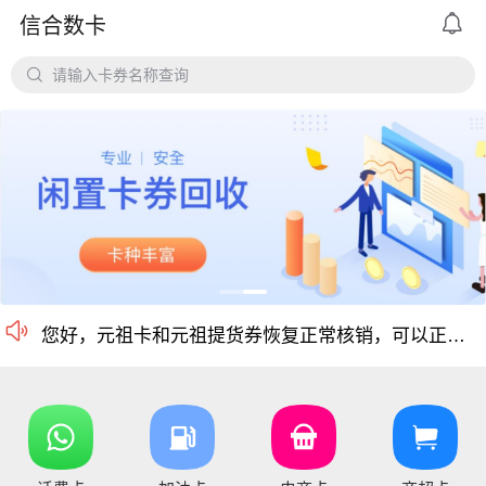

信合数卡

请输入卡券名称查询
价格公道、稳定需求，长期回收京东E卡、携程卡。
京东E卡500面值以上寄售回收价格上调至965折
电商卡如京东卡、
沃尔玛、盒马卡、瑞祥卡、天猫卡、苏宁、携程等等
仅支持合法合规的正规卡合作，您可以直接在平台搜
尊敬的信合用户您好：目前银行卡，支付宝提现已恢复正常 ，欢迎提卡
通知：支付宝提现通道暂时维护，恢复另行通知，带来的不便敬请谅解！
信合长期大量回收各类礼品卡、游戏点卡、话费卡、
您好，京东E卡（卡号卡密）及京东E卡（纯卡密）50-5000面值卡已维护 ，请贵司及时做好调整 ，恢复待通知

您好，元祖卡和元祖提货券恢复正常核销，可以正常提卡
您好，平台新增京东E卡兑换码，产品代码334, 费率97%，销卡较快，欢迎提交！
您好，通兑一卡通临时维护，麻烦暂停提交订单，恢复通知！