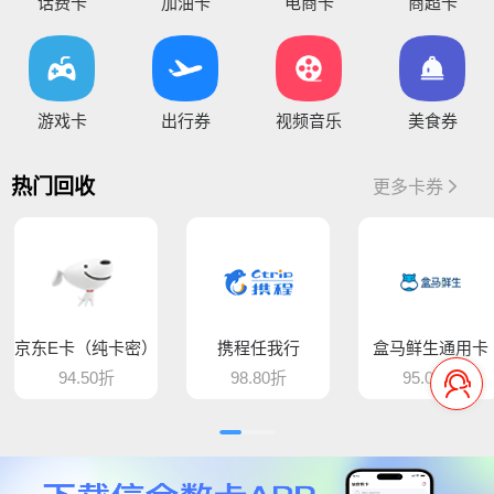
您好，平台新增京东E卡兑换码，产品代码334, 费率97%，销卡较快，欢迎提交！
话费卡
加油卡
电商卡
商超卡
您好，通兑一卡通临时维护，麻烦暂停提交订单，恢复通知！
你好，因系统维护升级，骏卡长虹卡 汇元盛游卡 骏卡话通卡 汇元一卡通（易通卡） 汇元一卡通（商通卡）汇元易达卡 汇元通品卡 百商一卡通
游戏卡
出行券
视频音乐
美食券
将于15:30维护，恢复待通知
您好，目前银行卡提现暂时维护，恢复待通知，给您带
热门回收
更多卡券
您好，平台新增步步高超市卡，产品代码235，折扣93%，万通金券，产品代码337，折扣86% 欢迎大家前来提交
骆驼e卡已恢复 ， 欢迎提交订单
您好，平台新增麦当劳礼品卡 ，产品代码613，折扣89%， 猫眼通兑券，产品代码406，折扣85% 欢迎大家前来提交
京东E卡（纯卡密）
携程任我行
盒马鲜生通用卡
平台新增百商一卡通，销卡较快，欢迎提交！
94.50折
98.80折
95.00折
您好 平台新增中百提货券 骏卡益汇卡 骏卡随心卡 欢迎大家前来提交
您好，肯德基现在是秒处理，欢迎大家来提交