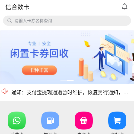

信合数卡
尊敬的用户： 个人用户实名认证后每天可提现额度为20万，感谢

请输入卡券名称查询
平台对京东e卡、携程任我行长期有大量需求，欢迎有各类有相关资源的个人和企业长期合作。
价格公道、稳定需求，长期回收京东E卡、携程卡。
京东E卡500面值以上寄售回收价格上调至965折
电商卡如京东卡、
沃尔玛、盒马卡、瑞祥卡、天猫卡、苏宁、携程等等
仅支持合法合规的正规卡合作，您可以直接在平台搜
尊敬的信合用户您好：目前银行卡，支付宝提现已恢复正常 ，欢迎提卡

通知：支付宝提现通道暂时维护，恢复另行通知，带来的不便敬请谅解！
信合长期大量回收各类礼品卡、游戏点卡、话费卡、
您好，京东E卡（卡号卡密）及京东E卡（纯卡密）50-5000面值卡已维护 ，请贵司及时做好调整 ，恢复待通知
您好，元祖卡和元祖提货券恢复正常核销，可以正常提卡