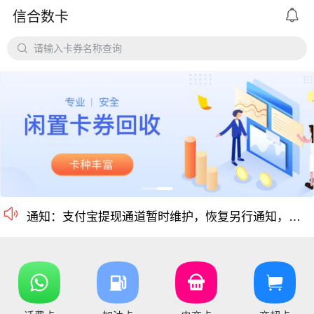

信合数卡
尊敬的用户： 个人用户实名认证后每天可提现额度为20万，感谢

请输入卡券名称查询
平台对京东e卡、携程任我行长期有大量需求，欢迎有各类有相关资源的个人和企业长期合作。
价格公道、稳定需求，长期回收京东E卡、携程卡。
京东E卡500面值以上寄售回收价格上调至965折
电商卡如京东卡、
沃尔玛、盒马卡、瑞祥卡、天猫卡、苏宁、携程等等
仅支持合法合规的正规卡合作，您可以直接在平台搜
尊敬的信合用户您好：目前银行卡，支付宝提现已恢复正常 ，欢迎提卡

通知：支付宝提现通道暂时维护，恢复另行通知，带来的不便敬请谅解！
信合长期大量回收各类礼品卡、游戏点卡、话费卡、
您好，京东E卡（卡号卡密）及京东E卡（纯卡密）50-5000面值卡已维护 ，请贵司及时做好调整 ，恢复待通知
您好，元祖卡和元祖提货券恢复正常核销，可以正常提卡