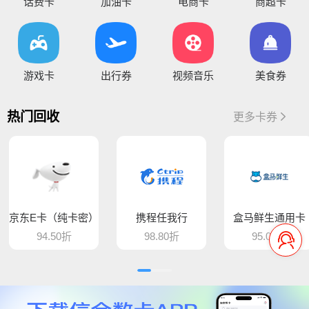
您好，平台新增京东E卡兑换码，产品代码334, 费率97%，销卡较快，欢迎提交！
话费卡
加油卡
电商卡
商超卡
您好，通兑一卡通临时维护，麻烦暂停提交订单，恢复通知！
你好，因系统维护升级，骏卡长虹卡 汇元盛游卡 骏卡话通卡 汇元一卡通（易通卡） 汇元一卡通（商通卡）汇元易达卡 汇元通品卡 百商一卡通
游戏卡
出行券
视频音乐
美食券
将于15:30维护，恢复待通知
您好，目前银行卡提现暂时维护，恢复待通知，给您带
热门回收
更多卡券
您好，平台新增步步高超市卡，产品代码235，折扣93%，万通金券，产品代码337，折扣86% 欢迎大家前来提交
骆驼e卡已恢复 ， 欢迎提交订单
您好，平台新增麦当劳礼品卡 ，产品代码613，折扣89%， 猫眼通兑券，产品代码406，折扣85% 欢迎大家前来提交
京东E卡（纯卡密）
携程任我行
盒马鲜生通用卡
平台新增百商一卡通，销卡较快，欢迎提交！
94.50折
98.80折
95.00折
您好 平台新增中百提货券 骏卡益汇卡 骏卡随心卡 欢迎大家前来提交
您好，肯德基现在是秒处理，欢迎大家来提交