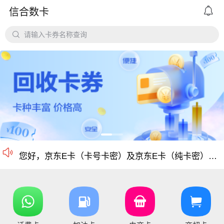

信合数卡
平台对京东e卡、携程任我行长期有大量需求，欢迎有各类有相关资源的个人和企业长期合作。

请输入卡券名称查询
价格公道、稳定需求，长期回收京东E卡、携程卡。
京东E卡500面值以上寄售回收价格上调至965折
电商卡如京东卡、
沃尔玛、盒马卡、瑞祥卡、天猫卡、苏宁、携程等等
仅支持合法合规的正规卡合作，您可以直接在平台搜
尊敬的信合用户您好：目前银行卡，支付宝提现已恢复正常 ，欢迎提卡
通知：支付宝提现通道暂时维护，恢复另行通知，带来的不便敬请谅解！

信合长期大量回收各类礼品卡、游戏点卡、话费卡、
您好，京东E卡（卡号卡密）及京东E卡（纯卡密）50-5000面值卡已维护 ，请贵司及时做好调整 ，恢复待通知
您好，元祖卡和元祖提货券恢复正常核销，可以正常提卡
您好，平台新增京东E卡兑换码，产品代码334, 费率97%，销卡较快，欢迎提交！