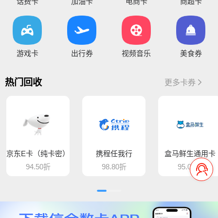
您好，通兑一卡通临时维护，麻烦暂停提交订单，恢复通知！
话费卡
加油卡
电商卡
商超卡
你好，因系统维护升级，骏卡长虹卡 汇元盛游卡 骏卡话通卡 汇元一卡通（易通卡） 汇元一卡通（商通卡）汇元易达卡 汇元通品卡 百商一卡通
将于15:30维护，恢复待通知
您好，目前银行卡提现暂时维护，恢复待通知，给您带
游戏卡
出行券
视频音乐
美食券
您好，平台新增步步高超市卡，产品代码235，折扣93%，万通金券，产品代码337，折扣86% 欢迎大家前来提交
热门回收
更多卡券
骆驼e卡已恢复 ， 欢迎提交订单
您好，平台新增麦当劳礼品卡 ，产品代码613，折扣89%， 猫眼通兑券，产品代码406，折扣85% 欢迎大家前来提交
平台新增百商一卡通，销卡较快，欢迎提交！
京东E卡（纯卡密）
携程任我行
盒马鲜生通用卡
您好 平台新增中百提货券 骏卡益汇卡 骏卡随心卡 欢迎大家前来提交
94.50折
98.80折
95.00折
您好，肯德基现在是秒处理，欢迎大家来提交
平台新增汇元超礼卡、汇元通品卡、骏卡顺景卡、智选一卡通、销卡较快，欢迎提交！