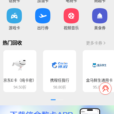
您好，通兑一卡通临时维护，麻烦暂停提交订单，恢复通知！
话费卡
加油卡
电商卡
商超卡
你好，因系统维护升级，骏卡长虹卡 汇元盛游卡 骏卡话通卡 汇元一卡通（易通卡） 汇元一卡通（商通卡）汇元易达卡 汇元通品卡 百商一卡通
将于15:30维护，恢复待通知
您好，目前银行卡提现暂时维护，恢复待通知，给您带
游戏卡
出行券
视频音乐
美食券
您好，平台新增步步高超市卡，产品代码235，折扣93%，万通金券，产品代码337，折扣86% 欢迎大家前来提交
热门回收
更多卡券
骆驼e卡已恢复 ， 欢迎提交订单
您好，平台新增麦当劳礼品卡 ，产品代码613，折扣89%， 猫眼通兑券，产品代码406，折扣85% 欢迎大家前来提交
平台新增百商一卡通，销卡较快，欢迎提交！
京东E卡（纯卡密）
携程任我行
盒马鲜生通用卡
您好 平台新增中百提货券 骏卡益汇卡 骏卡随心卡 欢迎大家前来提交
94.50折
98.80折
95.00折
您好，肯德基现在是秒处理，欢迎大家来提交
平台新增汇元超礼卡、汇元通品卡、骏卡顺景卡、智选一卡通、销卡较快，欢迎提交！