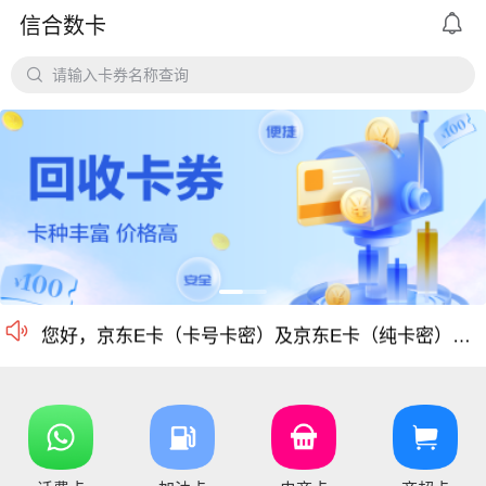

信合数卡
平台对京东e卡、携程任我行长期有大量需求，欢迎有各类有相关资源的个人和企业长期合作。

请输入卡券名称查询
价格公道、稳定需求，长期回收京东E卡、携程卡。
京东E卡500面值以上寄售回收价格上调至965折
电商卡如京东卡、
沃尔玛、盒马卡、瑞祥卡、天猫卡、苏宁、携程等等
仅支持合法合规的正规卡合作，您可以直接在平台搜
尊敬的信合用户您好：目前银行卡，支付宝提现已恢复正常 ，欢迎提卡
通知：支付宝提现通道暂时维护，恢复另行通知，带来的不便敬请谅解！

信合长期大量回收各类礼品卡、游戏点卡、话费卡、
您好，京东E卡（卡号卡密）及京东E卡（纯卡密）50-5000面值卡已维护 ，请贵司及时做好调整 ，恢复待通知
您好，元祖卡和元祖提货券恢复正常核销，可以正常提卡
您好，平台新增京东E卡兑换码，产品代码334, 费率97%，销卡较快，欢迎提交！