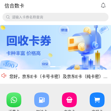

信合数卡
平台对京东e卡、携程任我行长期有大量需求，欢迎有各类有相关资源的个人和企业长期合作。

请输入卡券名称查询
价格公道、稳定需求，长期回收京东E卡、携程卡。
京东E卡500面值以上寄售回收价格上调至965折
电商卡如京东卡、
沃尔玛、盒马卡、瑞祥卡、天猫卡、苏宁、携程等等
仅支持合法合规的正规卡合作，您可以直接在平台搜
尊敬的信合用户您好：目前银行卡，支付宝提现已恢复正常 ，欢迎提卡
通知：支付宝提现通道暂时维护，恢复另行通知，带来的不便敬请谅解！

信合长期大量回收各类礼品卡、游戏点卡、话费卡、
您好，京东E卡（卡号卡密）及京东E卡（纯卡密）50-5000面值卡已维护 ，请贵司及时做好调整 ，恢复待通知
您好，元祖卡和元祖提货券恢复正常核销，可以正常提卡
您好，平台新增京东E卡兑换码，产品代码334, 费率97%，销卡较快，欢迎提交！