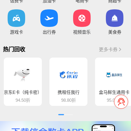
您好，通兑一卡通临时维护，麻烦暂停提交订单，恢复通知！
话费卡
加油卡
电商卡
商超卡
你好，因系统维护升级，骏卡长虹卡 汇元盛游卡 骏卡话通卡 汇元一卡通（易通卡） 汇元一卡通（商通卡）汇元易达卡 汇元通品卡 百商一卡通
将于15:30维护，恢复待通知
您好，目前银行卡提现暂时维护，恢复待通知，给您带
游戏卡
出行券
视频音乐
美食券
您好，平台新增步步高超市卡，产品代码235，折扣93%，万通金券，产品代码337，折扣86% 欢迎大家前来提交
热门回收
更多卡券
骆驼e卡已恢复 ， 欢迎提交订单
您好，平台新增麦当劳礼品卡 ，产品代码613，折扣89%， 猫眼通兑券，产品代码406，折扣85% 欢迎大家前来提交
平台新增百商一卡通，销卡较快，欢迎提交！
京东E卡（纯卡密）
携程任我行
盒马鲜生通用卡
您好 平台新增中百提货券 骏卡益汇卡 骏卡随心卡 欢迎大家前来提交
94.50折
98.80折
95.00折
您好，肯德基现在是秒处理，欢迎大家来提交
平台新增汇元超礼卡、汇元通品卡、骏卡顺景卡、智选一卡通、销卡较快，欢迎提交！