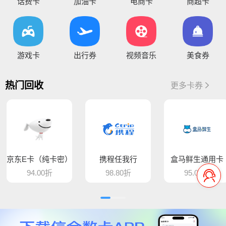
您好，通兑一卡通临时维护，麻烦暂停提交订单，恢复通知！
话费卡
加油卡
电商卡
商超卡
你好，因系统维护升级，骏卡长虹卡 汇元盛游卡 骏卡话通卡 汇元一卡通（易通卡） 汇元一卡通（商通卡）汇元易达卡 汇元通品卡 百商一卡通
将于15:30维护，恢复待通知
您好，目前银行卡提现暂时维护，恢复待通知，给您带
游戏卡
出行券
视频音乐
美食券
您好，平台新增步步高超市卡，产品代码235，折扣93%，万通金券，产品代码337，折扣86% 欢迎大家前来提交
热门回收
更多卡券
骆驼e卡已恢复 ， 欢迎提交订单
您好，平台新增麦当劳礼品卡 ，产品代码613，折扣89%， 猫眼通兑券，产品代码406，折扣85% 欢迎大家前来提交
平台新增百商一卡通，销卡较快，欢迎提交！
京东E卡（纯卡密）
携程任我行
盒马鲜生通用卡
您好 平台新增中百提货券 骏卡益汇卡 骏卡随心卡 欢迎大家前来提交
94.00折
98.80折
95.00折
您好，肯德基现在是秒处理，欢迎大家来提交
平台新增汇元超礼卡、汇元通品卡、骏卡顺景卡、智选一卡通、销卡较快，欢迎提交！