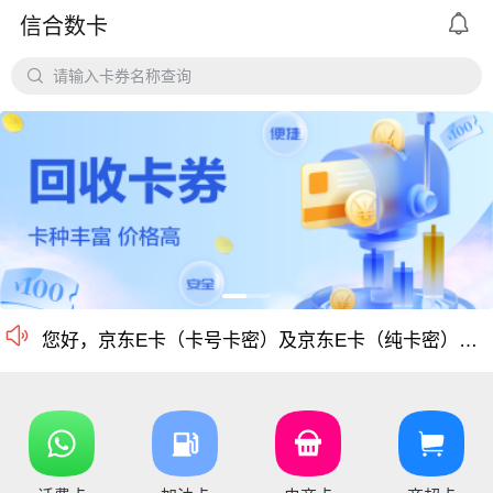

信合数卡
平台对京东e卡、携程任我行长期有大量需求，欢迎有各类有相关资源的个人和企业长期合作。

请输入卡券名称查询
价格公道、稳定需求，长期回收京东E卡、携程卡。
京东E卡500面值以上寄售回收价格上调至965折
电商卡如京东卡、
沃尔玛、盒马卡、瑞祥卡、天猫卡、苏宁、携程等等
仅支持合法合规的正规卡合作，您可以直接在平台搜
尊敬的信合用户您好：目前银行卡，支付宝提现已恢复正常 ，欢迎提卡
通知：支付宝提现通道暂时维护，恢复另行通知，带来的不便敬请谅解！

信合长期大量回收各类礼品卡、游戏点卡、话费卡、
您好，京东E卡（卡号卡密）及京东E卡（纯卡密）50-5000面值卡已维护 ，请贵司及时做好调整 ，恢复待通知
您好，元祖卡和元祖提货券恢复正常核销，可以正常提卡
您好，平台新增京东E卡兑换码，产品代码334, 费率97%，销卡较快，欢迎提交！